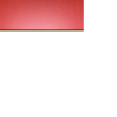
Gestalten Sie Ihre
Wohnträume mit uns
Sie haben Interesse an einem
u
nverbindlichen Beratungsgespräch ?
Kontaktieren Sie uns – wir freuen uns
auf Sie!