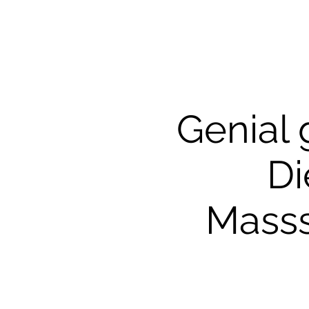
Genial 
Di
Masss