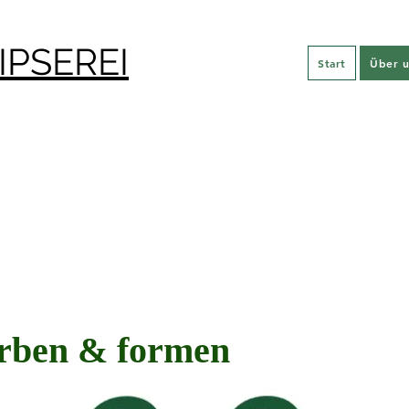
IPSEREI
Start
Über u
arben & formen