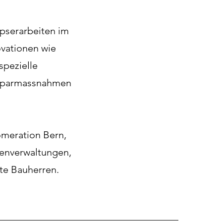
ipserarbeiten im
vationen wie
spezielle
esparmassnahmen
omeration Bern,
ienverwaltungen,
ate Bauherren.